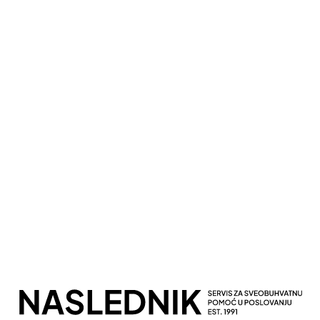
Kompletna Računovodstvena Podrška
Sveobuhvatno Poslovno Savetovanje
Potpuna Digitalna Transformacija