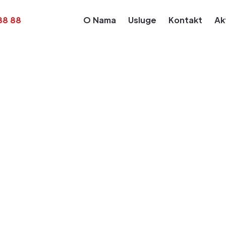
88 88
O Nama
Usluge
Kontakt
Ak
nja
Biznis
 reprogram poresk
kako funkcioniše?
uzetnike i vlasnike
. Decembar 2025