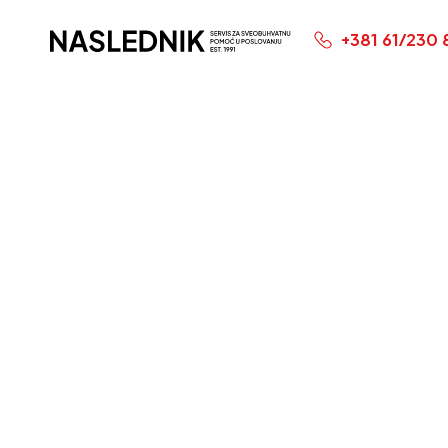
+381 61/230 
Početna
Baza Zna
Šta je
duga i 
za pred
Biznis
Objavljeno:
10