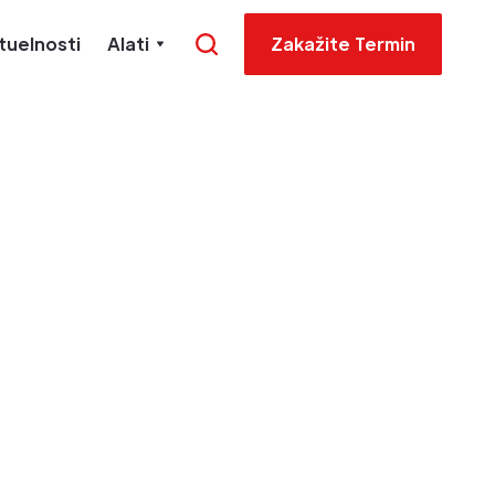
tuelnosti
Alati
Zakažite Termin
og
 (Vodič
 firmi)