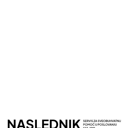
Kompletna Računovodstvena Podrška
Sveobuhvatno Poslovno Savetovanje
Potpuna Digitalna Transformacija