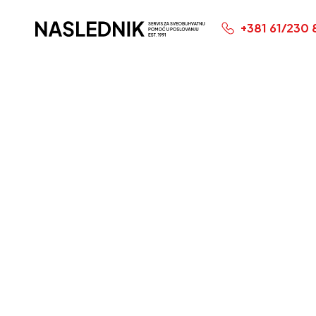
+381 61/230 
Početna
Baza Zna
Obaveza
Autor: Saša Živkov
Vesti
Objavljeno:
11. 