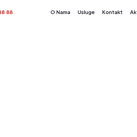
88 88
O Nama
Usluge
Kontakt
Ak
nja
Vesti
n upis stvarnih v
ić
Februar 2019