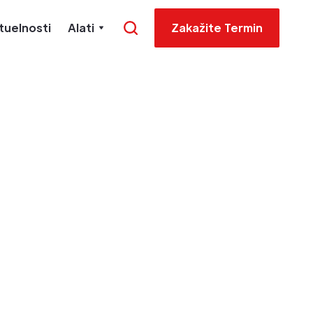
tuelnosti
Alati
Zakažite Termin
lasnika