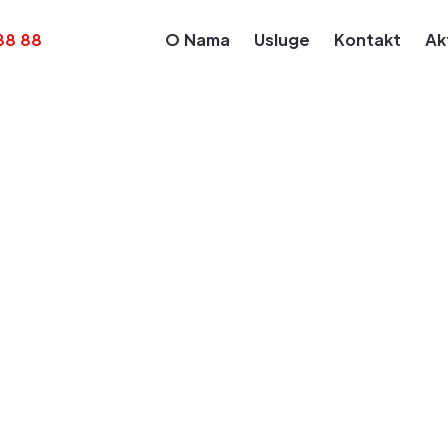
88 88
O Nama
Usluge
Kontakt
Ak
Kalendar Obaveza
Obaveza za dan: Aug 15, 2025
enje poreske prij
a dodatu vrednos
u PPPDV i plaćan
c jul.