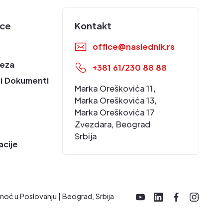
ice
Kontakt
office@naslednik.rs
eza
+381 61/230 88 88
i Dokumenti
Marka Oreškovića 11,
Marka Oreškovića 13,
Marka Oreškovića 17
Zvezdara, Beograd
Srbija
acije
moć u Poslovanju | Beograd, Srbija