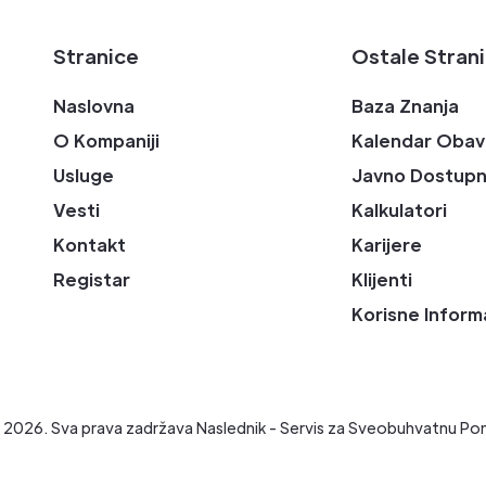
Stranice
Ostale Stran
Naslovna
Baza Znanja
O Kompaniji
Kalendar Obav
Usluge
Javno Dostupn
Vesti
Kalkulatori
Kontakt
Karijere
Registar
Klijenti
Korisne Inform
t
2026
. Sva prava zadržava Naslednik - Servis za Sveobuhvatnu Po