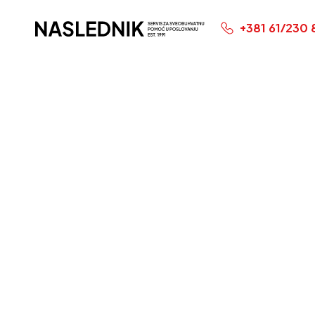
+381 61/230 
Početna Stranica
Podnoš
porez n
Obrasc
za mese