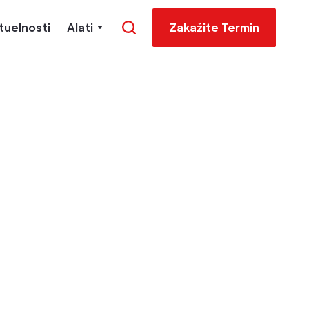
tuelnosti
Alati
Zakažite Termin
ave za
t, na
je PDV