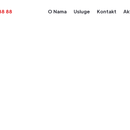
88 88
O Nama
Usluge
Kontakt
Ak
Kalendar Obaveza
Obaveza za dan: May 12, 2025
enje poreske prij
na dodatu vrednos
u PPPDV i plaćan
c april od strane