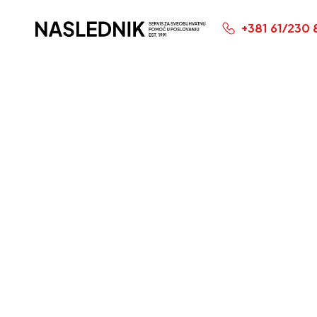
+381 61/230 
Početna Stranica
Podnoš
porez 
Obrasc
za mese