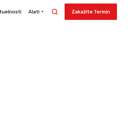
tuelnosti
Alati
Zakažite Termin
ave za
t na
je PDV