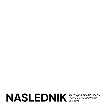
Kompletna Računovodstvena Podrška
Sveobuhvatno Poslovno Savetovanje
Potpuna Digitalna Transformacija