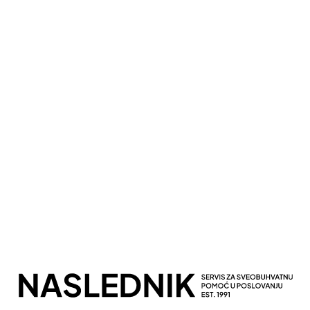
Kompletna Računovodstvena Podrška
Sveobuhvatno Poslovno Savetovanje
Potpuna Digitalna Transformacija