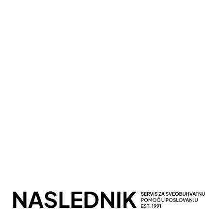
Kompletna Računovodstvena Podrška
Sveobuhvatno Poslovno Savetovanje
Potpuna Digitalna Transformacija