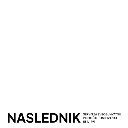
Kompletna Računovodstvena Podrška
Sveobuhvatno Poslovno Savetovanje
Potpuna Digitalna Transformacija