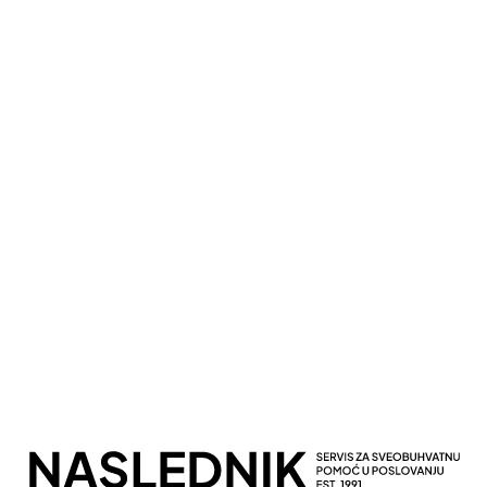
Kompletna Računovodstvena Podrška
Sveobuhvatno Poslovno Savetovanje
Potpuna Digitalna Transformacija