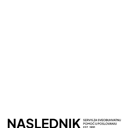
Kompletna Računovodstvena Podrška
Sveobuhvatno Poslovno Savetovanje
Potpuna Digitalna Transformacija