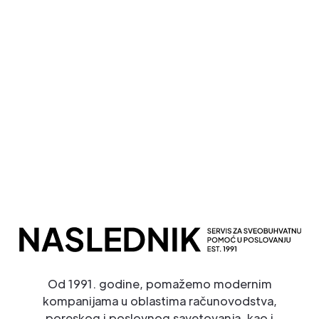
Kompletna Računovodstvena Podrška
Sveobuhvatno Poslovno Savetovanje
Potpuna Digitalna Transformacija
Od 1991. godine, pomažemo modernim
kompanijama u oblastima računovodstva,
poreskog i poslovnog savetovanja, kao i