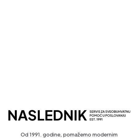
Kompletna Računovodstvena Podrška
Sveobuhvatno Poslovno Savetovanje
Potpuna Digitalna Transformacija
Od 1991. godine, pomažemo modernim