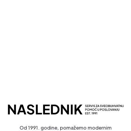
Kompletna Računovodstvena Podrška
Sveobuhvatno Poslovno Savetovanje
Potpuna Digitalna Transformacija
Od 1991. godine, pomažemo modernim