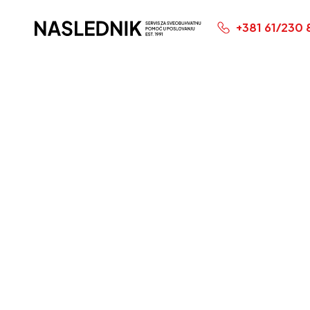
+381 61/230 
Početna Stranica
Plaćanj
svešten
domaće
inostra