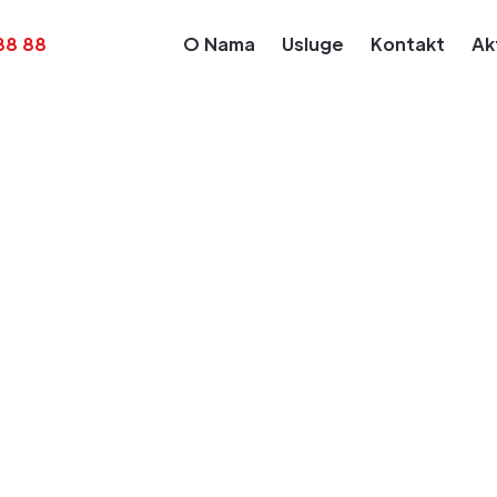
88 88
O Nama
Usluge
Kontakt
Ak
Kalendar Obaveza
Obaveza za dan: Apr 15, 2026
e doprinosa za
ike i verske služb
 državljane zapos
nstvu i inostrane