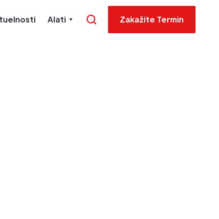
tuelnosti
Alati
Zakažite Termin
enike,
lene u