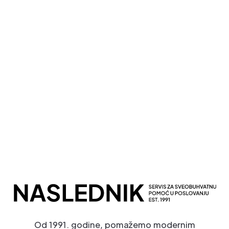
Kompletna Računovodstvena Podrška
Sveobuhvatno Poslovno Savetovanje
Potpuna Digitalna Transformacija
Od 1991. godine, pomažemo modernim