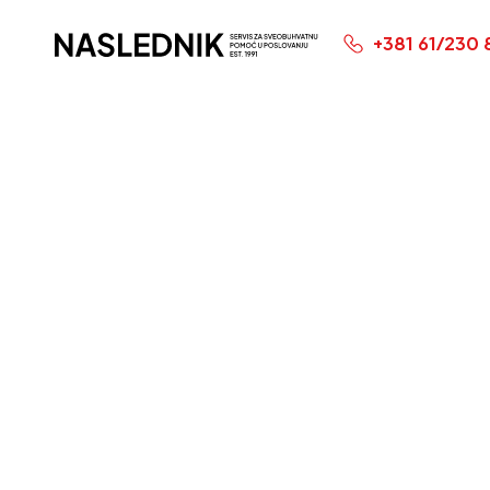
+381 61/230 
Početna Stranica
Plaćan
socijal
neispla
2023. 