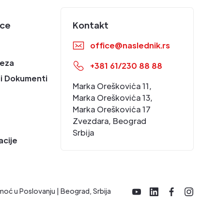
ice
Kontakt
office@naslednik.rs
eza
+381 61/230 88 88
i Dokumenti
Marka Oreškovića 11,
Marka Oreškovića 13,
Marka Oreškovića 17
Zvezdara, Beograd
Srbija
acije
moć u Poslovanju | Beograd, Srbija