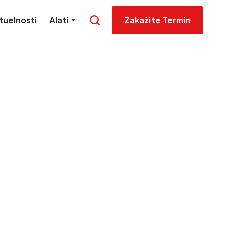
tuelnosti
Alati
Zakažite Termin
bavezno
ril