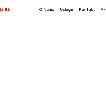
88 88
O Nama
Usluge
Kontakt
Ak
Kalendar Obaveza
Obaveza za dan: May 31, 2023
je doprinosa za o
no osiguranje za
ćene zarade za ap
godine