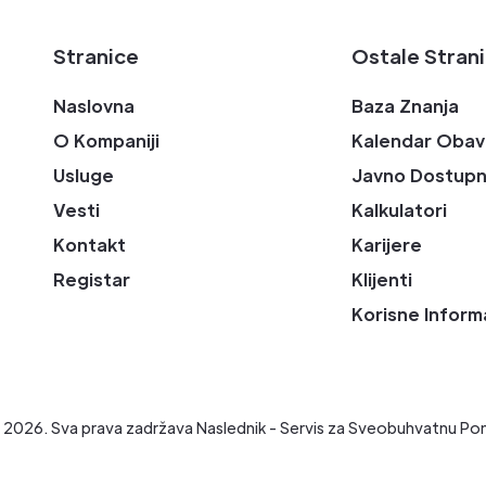
Stranice
Ostale Stran
Naslovna
Baza Znanja
O Kompaniji
Kalendar Obav
Usluge
Javno Dostupn
Vesti
Kalkulatori
Kontakt
Karijere
Registar
Klijenti
Korisne Inform
t
2026
. Sva prava zadržava Naslednik - Servis za Sveobuhvatnu Po