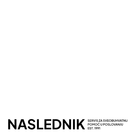
Kompletna Računovodstvena Podrška
Sveobuhvatno Poslovno Savetovanje
Potpuna Digitalna Transformacija