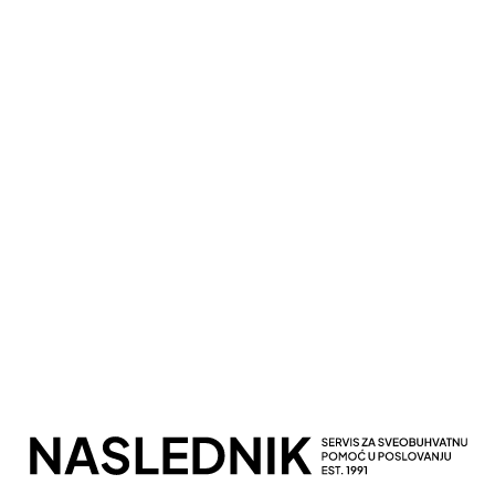
Kompletna Računovodstvena Podrška
Sveobuhvatno Poslovno Savetovanje
Potpuna Digitalna Transformacija