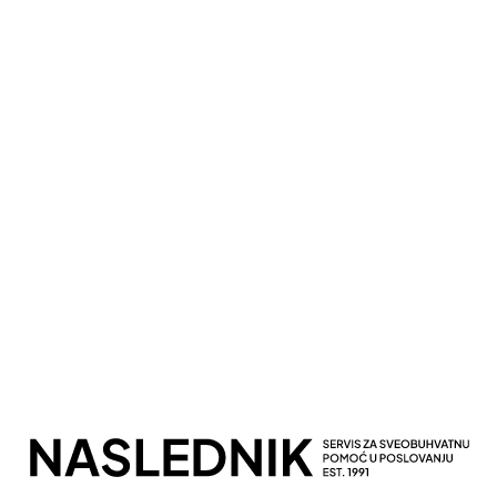
Kompletna Računovodstvena Podrška
Sveobuhvatno Poslovno Savetovanje
Potpuna Digitalna Transformacija