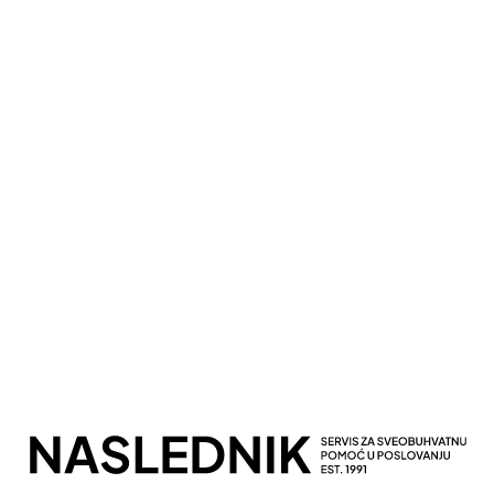
Kompletna Računovodstvena Podrška
Sveobuhvatno Poslovno Savetovanje
Potpuna Digitalna Transformacija