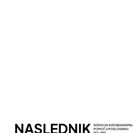
Putem poziva
P
Pozovite nas klikom na dugme
Popun
ispod i zakažite termin odmah!
očekuj
Kontaktirajte Naslednik
+381 61/230 88 88