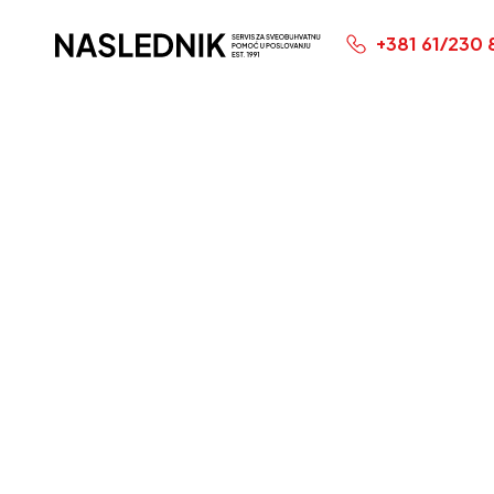
+381 61/230 
Početna Stranica
Plaćanj
dobit p
mesec.
Istekao Rok
Krajnji rok: