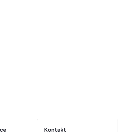
unovodstvena Podrška
Poslovno Savetovanje
lna Transformacija
ice
Kontakt