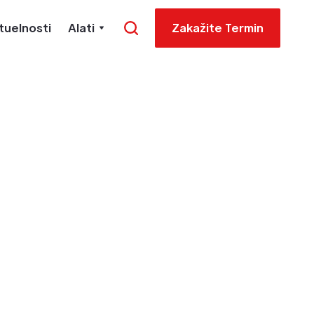
tuelnosti
Alati
Zakažite Termin
za na
thodni