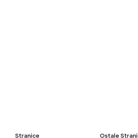
utem forme
Kompletna Rač
ite uvodnu formu i
te naš poziv uskoro!
Sveobuhvatno 
Potpuna Digita
Popunite Formu
Stranice
Ostale Stran