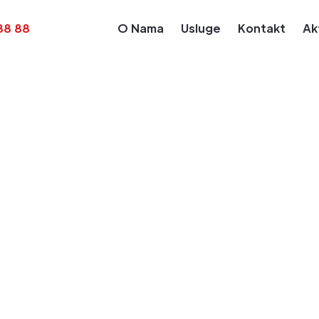
88 88
O Nama
Usluge
Kontakt
Ak
Kalendar Obaveza
Obaveza za dan: Feb 17, 2023
e akontacije pore
ravnih lica za pre
Feb 17, 2023