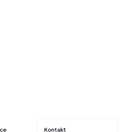
unovodstvena Podrška
Poslovno Savetovanje
lna Transformacija
ice
Kontakt