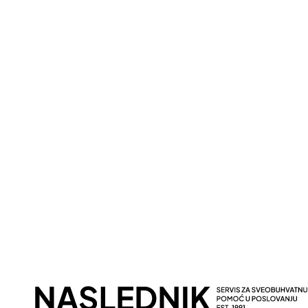
Putem poziva
P
Pozovite nas klikom na dugme
Popun
ispod i zakažite termin odmah!
očekuj
Kontaktirajte Naslednik
+381 61/230 88 88