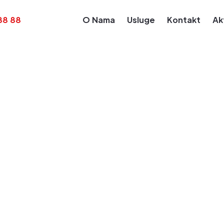
88 88
O Nama
Usluge
Kontakt
Ak
Kalendar Obaveza
Obaveza za dan: Sep 15, 2025
e akontacije pore
ravnih lica za me
.
Sep 15, 2025