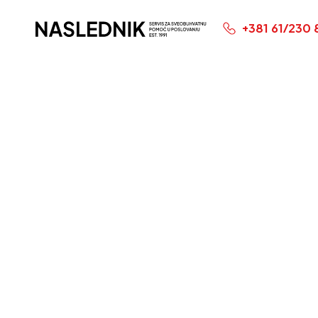
+381 61/230 
Početna Stranica
Plaćanj
dobit p
avgust
Istekao Rok
Krajnji rok: