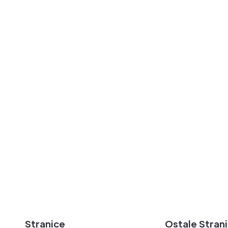
utem forme
Kompletna Rač
ite uvodnu formu i
te naš poziv uskoro!
Sveobuhvatno 
Potpuna Digita
Popunite Formu
Stranice
Ostale Stran