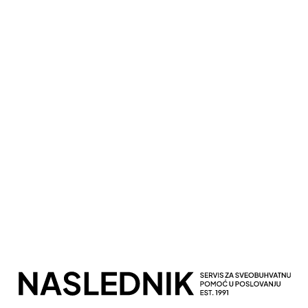
Kompletna Računovodstvena Podrška
Sveobuhvatno Poslovno Savetovanje
Potpuna Digitalna Transformacija