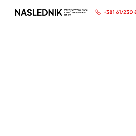
+381 61/230 
Početna Stranica
Plaćanj
doprin
samost
februa