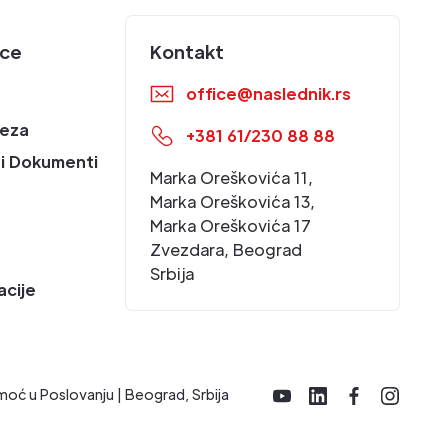
ice
Kontakt
office@naslednik.rs
eza
+381 61/230 88 88
i Dokumenti
Marka Oreškovića 11,
Marka Oreškovića 13,
Marka Oreškovića 17
Zvezdara, Beograd
Srbija
acije
moć u Poslovanju | Beograd, Srbija