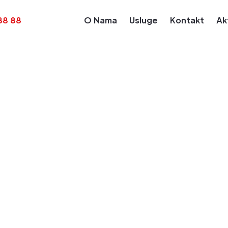
88 88
O Nama
Usluge
Kontakt
Ak
Kalendar Obaveza
Obaveza za dan: Mar 15, 2024
e akontacije porez
osa na prihode od
alne delatnosti z
r