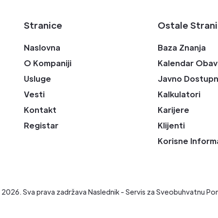
Stranice
Ostale Stran
Naslovna
Baza Znanja
O Kompaniji
Kalendar Obav
Usluge
Javno Dostupn
Vesti
Kalkulatori
Kontakt
Karijere
Registar
Klijenti
Korisne Inform
t
2026
. Sva prava zadržava Naslednik - Servis za Sveobuhvatnu Po