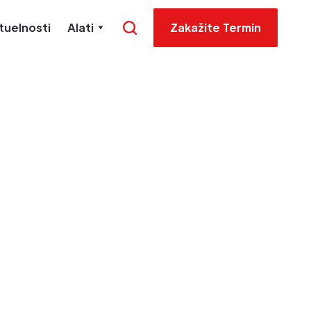
tuelnosti
Alati
Zakažite Termin
a i
a mesec