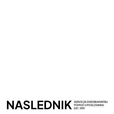
Kompletna Računovodstvena Podrška
Sveobuhvatno Poslovno Savetovanje
Potpuna Digitalna Transformacija